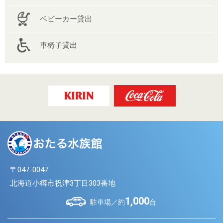
ベビーカー貸出
車椅子貸出
〒047-0047
北海道小樽市祝津3丁目303番地
1,000
駐車場／約
台