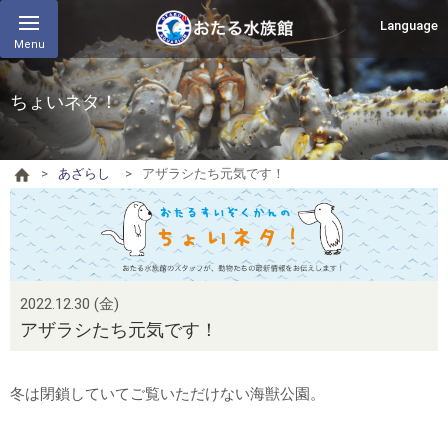
Language
Menu
ちょいネタ！
あざらし
アザラシたち元気です！
2022.12.30 (金)
アザラシたち元気です！
冬は閉鎖していてご覧いただけない海獣公園。