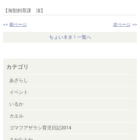
【海獣飼育課 濵】
<<
前ページ
次ページ
>>
ちょいネタ！一覧へ
カテゴリ
あざらし
イベント
いるか
カエル
ゴマフアザラシ育児日記2014
さかなとか