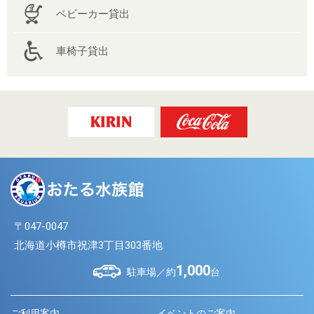
ベビーカー貸出
車椅子貸出
〒047-0047
北海道小樽市祝津3丁目303番地
1,000
駐車場／約
台
ご利用案内
イベントのご案内