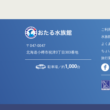
ご利
水族
よく
〒047-0047
ちょ
北海道小樽市祝津3丁目303番地
旅行
1,000
駐車場／約
台