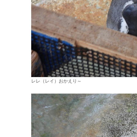
レレ（レイ）おかえり～