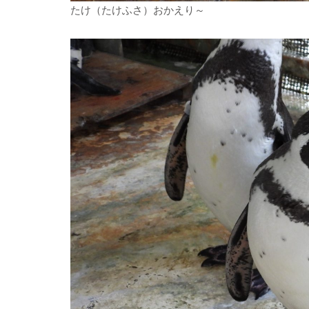
たけ（たけふさ）おかえり～