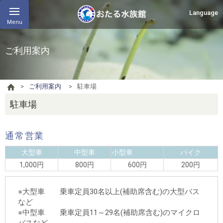
Language
Menu
ご利用案内
ご利用案内
駐車場
駐車場
通常営業
大型車
中型車
小型車
バイク
1,000円
800円
600円
200円
※大型車 乗車定員30名以上(補助席含む)の大型バス
など
※中型車 乗車定員11～29名(補助席含む)のマイクロ