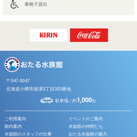
車椅子貸出
〒047-0047
北海道小樽市祝津3丁目303番地
1,000
駐車場／約
台
ご利用案内
イベントのご案内
館内案内
水族館の仲間たち
水族館のスタッフの仕事
おたる水族館の魅力