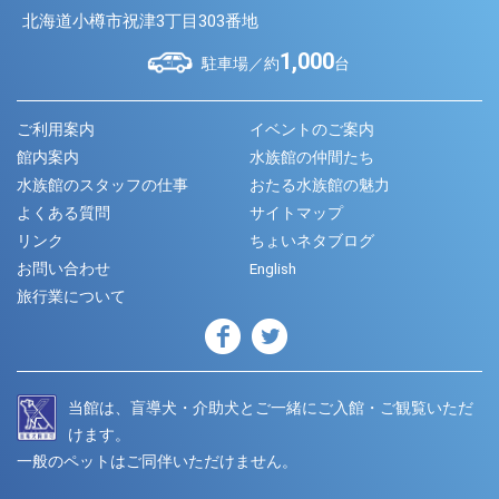
北海道小樽市祝津3丁目303番地
1,000
駐車場／約
台
ご利用案内
イベントのご案内
館内案内
水族館の仲間たち
水族館のスタッフの仕事
おたる水族館の魅力
よくある質問
サイトマップ
リンク
ちょいネタブログ
お問い合わせ
English
旅行業について
当館は、盲導犬・介助犬とご一緒にご入館・ご観覧いただ
けます。
一般のペットはご同伴いただけません。