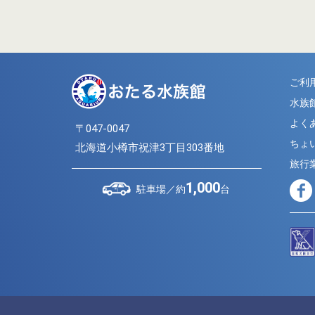
ご利
水族
よく
〒047-0047
ちょ
北海道小樽市祝津3丁目303番地
旅行
1,000
駐車場／約
台