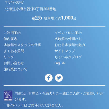
〒047-0047
北海道小樽市祝津3丁目303番地
1,000
駐車場／約
台
ご利用案内
イベントのご案内
館内案内
水族館の仲間たち
水族館のスタッフの仕事
おたる水族館の魅力
よくある質問
サイトマップ
リンク
ちょいネタブログ
お問い合わせ
English
旅行業について
当館は、盲導犬・介助犬とご一緒にご入館・ご観覧いただ
けます。
一般のペットはご同伴いただけません。