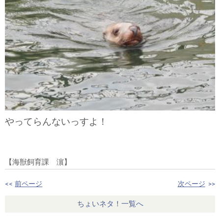
やってらんないっすよ！
【海獣飼育課 濵】
<<
前ページ
次ページ
>>
ちょいネタ！一覧へ