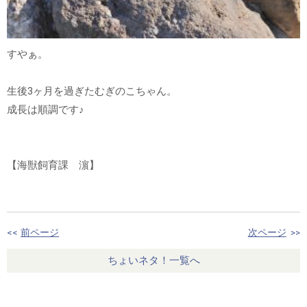
すやぁ。
生後3ヶ月を過ぎたむぎのこちゃん。
成長は順調です♪
【海獣飼育課 濵】
<<
前ページ
次ページ
>>
ちょいネタ！一覧へ