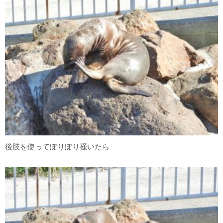
後肢を使ってぽりぽり掻いたら