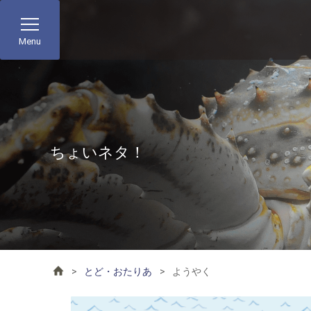
Menu
ちょいネタ！
とど・おたりあ
ようやく