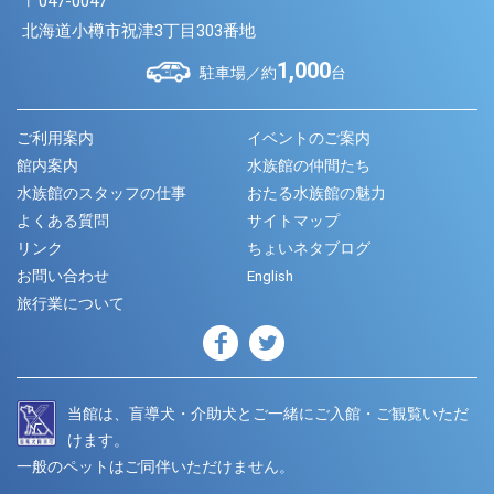
〒047-0047
北海道小樽市祝津3丁目303番地
1,000
駐車場／約
台
ご利用案内
イベントのご案内
館内案内
水族館の仲間たち
水族館のスタッフの仕事
おたる水族館の魅力
よくある質問
サイトマップ
リンク
ちょいネタブログ
お問い合わせ
English
旅行業について
当館は、盲導犬・介助犬とご一緒にご入館・ご観覧いただ
けます。
一般のペットはご同伴いただけません。