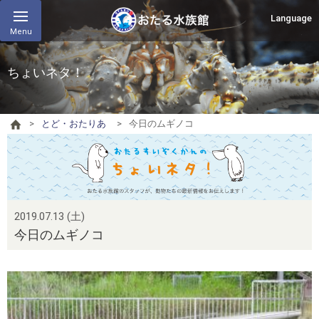
Language
Menu
ちょいネタ！
とど・おたりあ
今日のムギノコ
2019.07.13 (土)
今日のムギノコ