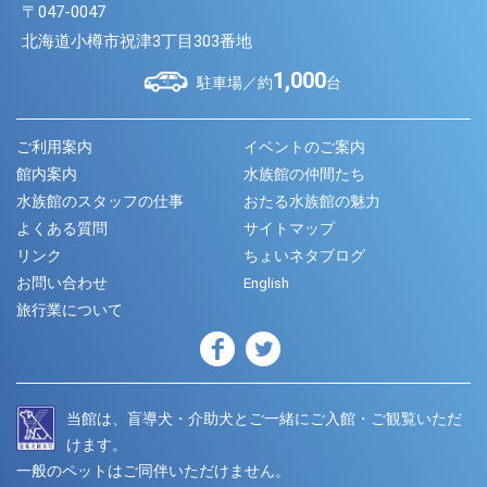
〒047-0047
北海道小樽市祝津3丁目303番地
1,000
駐車場／約
台
ご利用案内
イベントのご案内
館内案内
水族館の仲間たち
水族館のスタッフの仕事
おたる水族館の魅力
よくある質問
サイトマップ
リンク
ちょいネタブログ
お問い合わせ
English
旅行業について
当館は、盲導犬・介助犬とご一緒にご入館・ご観覧いただ
けます。
一般のペットはご同伴いただけません。