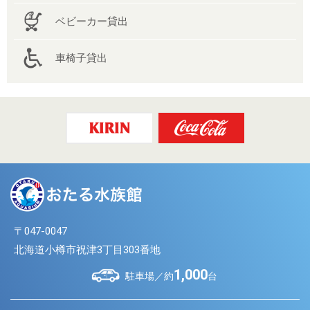
ベビーカー貸出
車椅子貸出
〒047-0047
北海道小樽市祝津3丁目303番地
1,000
駐車場／約
台