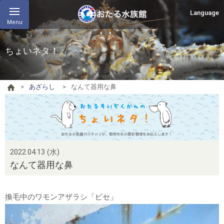
Language
Menu
ちょいネタ！
あざらし
なんて器用な鼻
2022.04.13 (水)
なんて器用な鼻
換毛中のワモンアザラシ「ピセ」