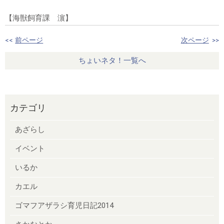
【海獣飼育課 濵】
<<
前ページ
次ページ
>>
ちょいネタ！一覧へ
カテゴリ
あざらし
イベント
いるか
カエル
ゴマフアザラシ育児日記2014