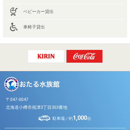
ベビーカー貸出
車椅子貸出
〒047-0047
北海道小樽市祝津3丁目303番地
1,000
駐車場／約
台