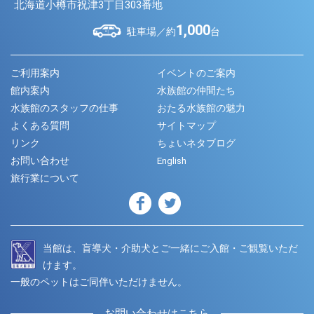
北海道小樽市祝津3丁目303番地
1,000
駐車場／約
台
ご利用案内
イベントのご案内
館内案内
水族館の仲間たち
水族館のスタッフの仕事
おたる水族館の魅力
よくある質問
サイトマップ
リンク
ちょいネタブログ
お問い合わせ
English
旅行業について
当館は、盲導犬・介助犬とご一緒にご入館・ご観覧いただ
けます。
一般のペットはご同伴いただけません。
お問い合わせはこちら