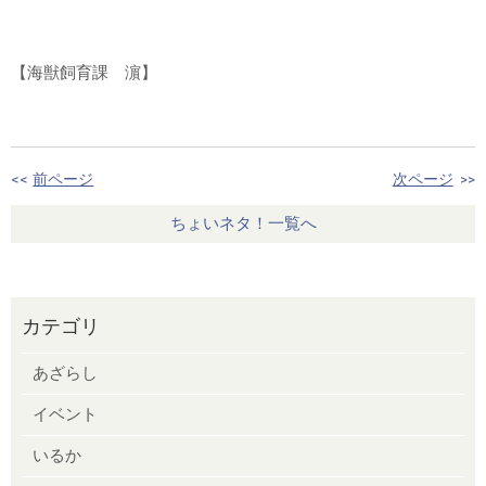
【海獣飼育課 濵】
<<
前ページ
次ページ
>>
ちょいネタ！一覧へ
カテゴリ
あざらし
イベント
いるか