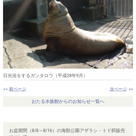
日光浴をするガンタロウ（平成28年9月）
<<
前ページ
次ページ
>>
おたる水族館からのお知らせ一覧へ
お盆期間（8/8～8/16）の海獣公園アザラシ・トド餌販売