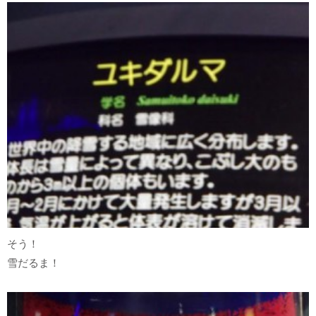
そう！
雪だるま！