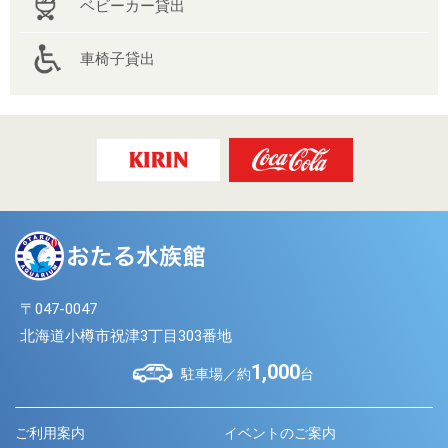
ベビーカー貸出
車椅子貸出
〒047-0047
北海道小樽市祝津3丁目303番地
1,000
駐車場／約
台
ご利用案内
イベントのご案内