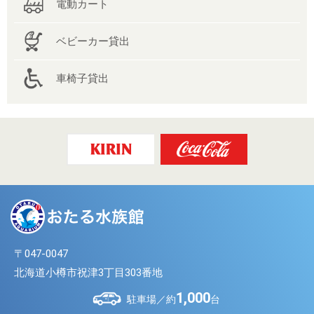
電動カート
ベビーカー貸出
車椅子貸出
〒047-0047
北海道小樽市祝津3丁目303番地
1,000
駐車場／約
台