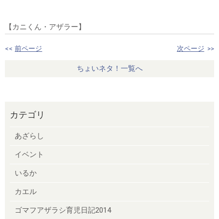
【カニくん・アザラー】
<<
前ページ
次ページ
>>
ちょいネタ！一覧へ
カテゴリ
あざらし
イベント
いるか
カエル
ゴマフアザラシ育児日記2014