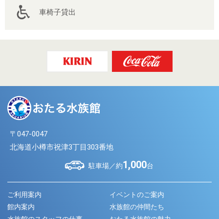
車椅子貸出
〒047-0047
北海道小樽市祝津3丁目303番地
1,000
駐車場／約
台
ご利用案内
イベントのご案内
館内案内
水族館の仲間たち