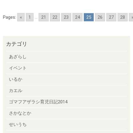
Pages:
«
1
...
21
22
23
24
25
26
27
28
カテゴリ
あざらし
イベント
いるか
カエル
ゴマフアザラシ育児日記2014
さかなとか
せいうち