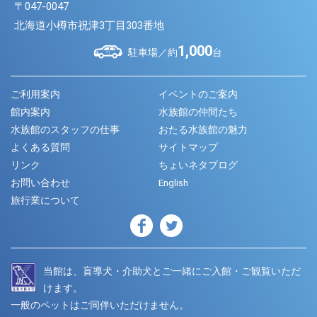
〒047-0047
北海道小樽市祝津3丁目303番地
1,000
駐車場／約
台
ご利用案内
イベントのご案内
館内案内
水族館の仲間たち
水族館のスタッフの仕事
おたる水族館の魅力
よくある質問
サイトマップ
リンク
ちょいネタブログ
お問い合わせ
English
旅行業について
当館は、盲導犬・介助犬とご一緒にご入館・ご観覧いただ
けます。
一般のペットはご同伴いただけません。