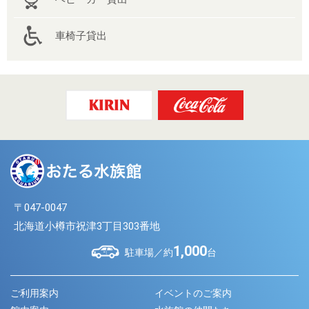
車椅子貸出
〒047-0047
北海道小樽市祝津3丁目303番地
1,000
駐車場／約
台
ご利用案内
イベントのご案内