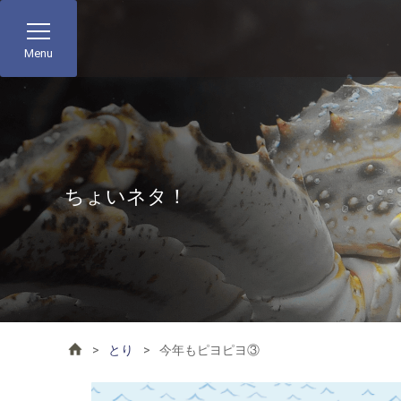
Menu
ちょいネタ！
とり
今年もピヨピヨ③