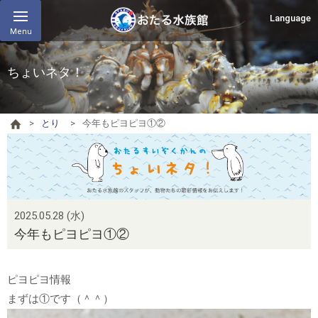
Language
Menu
ちょいネタ！
とり
今年もピヨピヨ①②
2025.05.28 (水)
今年もピヨピヨ①②
ピヨピヨ情報
まずは①です（＾＾）