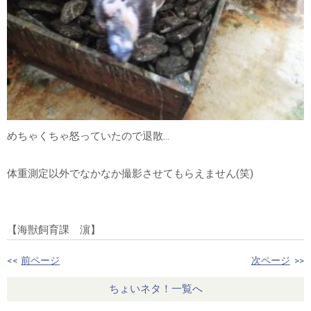
めちゃくちゃ怒っていたので退散…
体重測定以外でなかなか撮影させてもらえません(笑)
【海獣飼育課 濵】
<<
前ページ
次ページ
>>
ちょいネタ！一覧へ