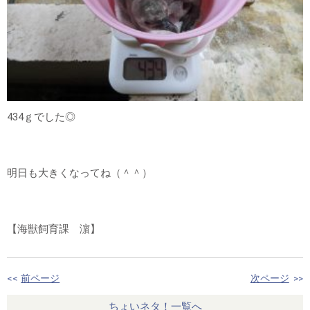
434ｇでした◎
明日も大きくなってね（＾＾）
【海獣飼育課 濵】
<<
前ページ
次ページ
>>
ちょいネタ！一覧へ