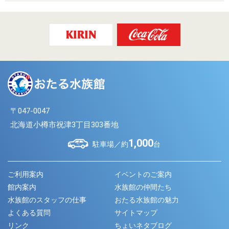
〒047-0047
北海道小樽市祝津3丁目303番地
1,000
駐車場／約
台
ご利用案内
イベントのご案内
館内案内
水族館の仲間たち
水族館のスタッフの仕事
おたる水族館の魅力
よくある質問
サイトマップ
リンク
ちょいネタブログ