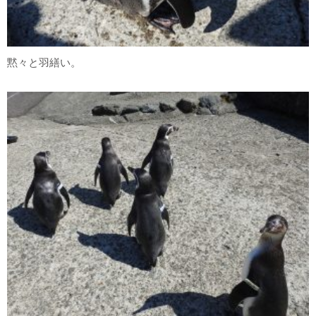
黙々と羽繕い。