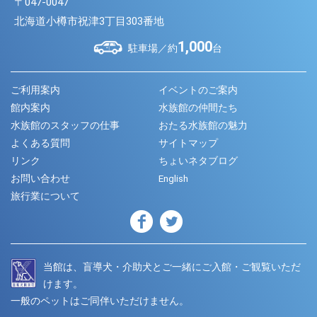
〒047-0047
北海道小樽市祝津3丁目303番地
1,000
駐車場／約
台
ご利用案内
イベントのご案内
館内案内
水族館の仲間たち
水族館のスタッフの仕事
おたる水族館の魅力
よくある質問
サイトマップ
リンク
ちょいネタブログ
お問い合わせ
English
旅行業について
当館は、盲導犬・介助犬とご一緒にご入館・ご観覧いただ
けます。
一般のペットはご同伴いただけません。