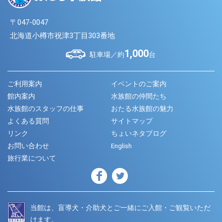
〒047-0047
北海道小樽市祝津3丁目303番地
1,000
駐車場／約
台
ご利用案内
イベントのご案内
館内案内
水族館の仲間たち
水族館のスタッフの仕事
おたる水族館の魅力
よくある質問
サイトマップ
リンク
ちょいネタブログ
お問い合わせ
English
旅行業について
当館は、盲導犬・介助犬とご一緒にご入館・ご観覧いただ
けます。