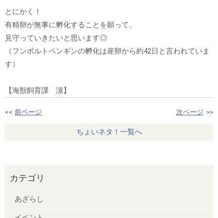
とにかく！
有精卵が無事に孵化することを願って、
見守っていきたいと思います◎
（フンボルトペンギンの孵化は産卵から約42日と言われていま
す）
【海獣飼育課 濵】
<<
前ページ
次ページ
>>
ちょいネタ！一覧へ
カテゴリ
あざらし
イベント