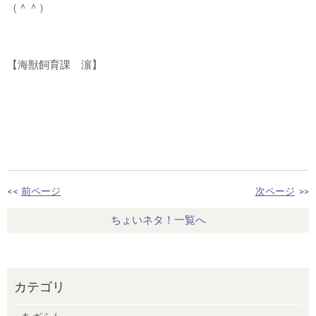
（＾＾）
【海獣飼育課 濵】
<<
前ページ
次ページ
>>
ちょいネタ！一覧へ
カテゴリ