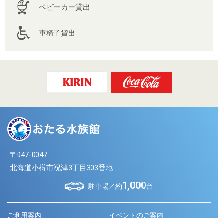
ベビーカー貸出
車椅子貸出
〒047-0047
北海道小樽市祝津3丁目303番地
1,000
駐車場／約
台
ご利用案内
イベントのご案内