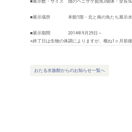
■展示数・サイズ 雄のベニザケ親魚3個体・全長50
■展示場所 本館1階・北と南の魚たち展示水
■展示期間 2014年9月29日～
※終了日は生物の体調によりますが、概ね1ヶ月前
おたる水族館からのお知らせ一覧へ