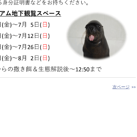
次ページ
>>