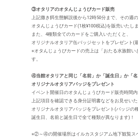
③オタリアのオタんじょうびカード販売
上記撒き餌生態解説後から12時50分まで、その週
オタんじょうびカード(1枚¥100税込)を販売いたし
また、4種類全てのカードをご購入いただくと、
オリジナルオタリア缶バッジセットをプレゼント(
※オタんじょうびカードの売上は「おたる水族館い
す。
④当館オタリアと同じ「名前」か「誕生日」か「名
オリジナルオタリアバッジをプレゼント
イベント開催日のオタんじょうびカード販売時間内
上記項目を確認できる身分証明書などをお見せいた
オリジナルオタリアバッジをプレゼント(バッジの
誕生日、名前と誕生日で全て種類が異なります)！
※②～④の開催場所はイルカスタジアム地下観覧ス