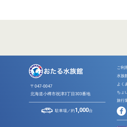
ご利
水族
よく
〒047-0047
ちょ
北海道小樽市祝津3丁目303番地
旅行
1,000
駐車場／約
台