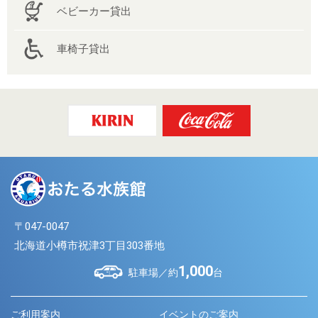
ベビーカー貸出
車椅子貸出
〒047-0047
北海道小樽市祝津3丁目303番地
1,000
駐車場／約
台
ご利用案内
イベントのご案内