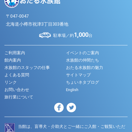
〒047-0047
北海道小樽市祝津3丁目303番地
1,000
駐車場／約
台
ご利用案内
イベントのご案内
館内案内
水族館の仲間たち
水族館のスタッフの仕事
おたる水族館の魅力
よくある質問
サイトマップ
リンク
ちょいネタブログ
お問い合わせ
English
旅行業について
当館は、盲導犬・介助犬とご一緒にご入館・ご観覧いただ