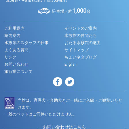
北海道小樽市祝津3丁目303番地
1,000
駐車場／約
台
ご利用案内
イベントのご案内
館内案内
水族館の仲間たち
水族館のスタッフの仕事
おたる水族館の魅力
よくある質問
サイトマップ
リンク
ちょいネタブログ
お問い合わせ
English
旅行業について
当館は、盲導犬・介助犬とご一緒にご入館・ご観覧いただ
けます。
一般のペットはご同伴いただけません。
お問い合わせはこちら