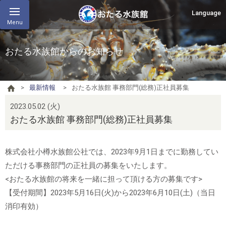
Language
Menu
おたる水族館からのお知らせ
最新情報
おたる水族館 事務部門(総務)正社員募集
2023.05.02 (火)
おたる水族館 事務部門(総務)正社員募集
株式会社小樽水族館公社では、
2023
年
9
月
1
日までに勤務してい
ただける事務部門の正社員の募集をいたします。
<
おたる水族館の将来を一緒に担って頂ける方の募集です
>
【受付期間】
2023
年
5
月
16
日
(
火
)
から
2023
年
6
月
10
日
(
土
)
（当日
消印有効）