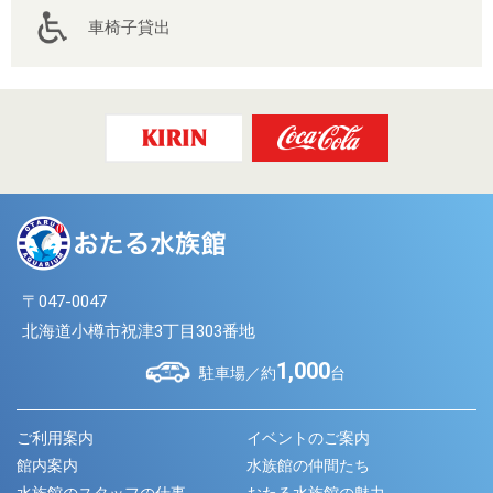
車椅子貸出
〒047-0047
北海道小樽市祝津3丁目303番地
1,000
駐車場／約
台
ご利用案内
イベントのご案内
館内案内
水族館の仲間たち