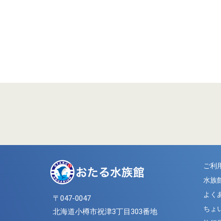
ご利
水族
よく
〒047-0047
ちょ
北海道小樽市祝津3丁目303番地