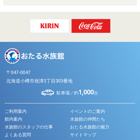
〒047-0047
北海道小樽市祝津3丁目303番地
1,000
駐車場／約
台
ご利用案内
イベントのご案内
館内案内
水族館の仲間たち
水族館のスタッフの仕事
おたる水族館の魅力
よくある質問
サイトマップ